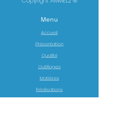
Copyright AMMEL2 ®
Menu
Accueil
Présentation
Qualité
Outillages
Matières
Réalisations
Actualité
Contact
lotfi.arbia@ammel2.com